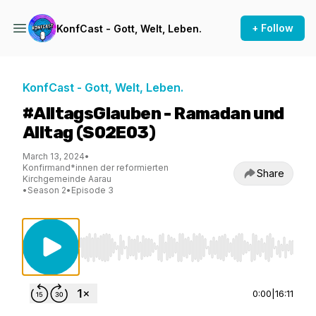
+ Follow
KonfCast - Gott, Welt, Leben.
KonfCast - Gott, Welt, Leben.
#AlltagsGlauben - Ramadan und
Alltag (S02E03)
March 13, 2024
•
Konfirmand*innen der reformierten
Share
Kirchgemeinde Aarau
•
Season 2
•
Episode 3
Use Left/Right to seek, Home/End to jump to st
0:00
|
16:11