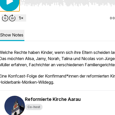
Use Left/Right to seek, Home/End to jump to start o
0:
Show Notes
Welche Rechte haben Kinder, wenn sich ihre Eltern scheiden l
Das möchten Alisa, Jamy, Norah, Talina und Nicolas von Jürg
Müller erfahren, Fachrichter an verschiedenen Familiengerichte
Eine Konfcast-Folge der Konfirmand*innen der reformierten Ki
Holderbank-Möriken-Wildegg.
Reformierte Kirche Aarau
Co-host