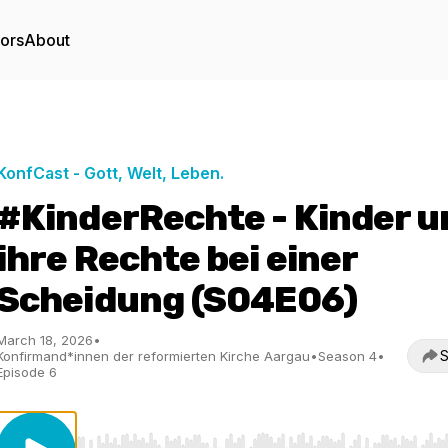
tors
About
KonfCast - Gott, Welt, Leben.
#KinderRechte - Kinder u
ihre Rechte bei einer
Scheidung (S04E06)
March 18, 2026
•
S
Konfirmand*innen der reformierten Kirche Aargau
•
Season 4
•
Episode 6