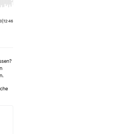
r end. Hold shift to jump forward or backward.
00
|
12:46
assen?
en
n.
rche